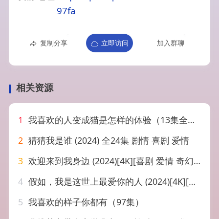
97fa
复制分享
立即访问
加入群聊
相关资源
1
我喜欢的人变成猫是怎样的体验（13集全）王嘉懋＆象韵洁
2
猜猜我是谁 (2024) 全24集 剧情 喜剧 爱情
3
欢迎来到我身边 (2024)[4K][喜剧 爱情 奇幻][于适 王影璐]
4
假如，我是这世上最爱你的人 (2024)[4K][剧情 喜剧][佟丽娅 黄明昊 李宗恒 刘丹]
5
我喜欢的样子你都有（97集）