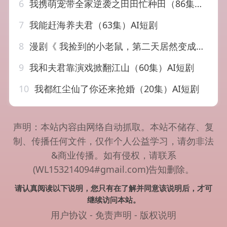
6
我携萌宠带全家逆袭之田田忙种田（86集）AI短剧
7
我能赶海养夫君（63集）AI短剧
8
漫剧《 我捡到的小老鼠，第二天居然变成了可爱女孩&我捡到的小老鼠第二天居然变成了可爱女孩（13集）漫剧
9
我和夫君靠演戏掀翻江山（60集）AI短剧
10
我都红尘仙了你还来抢婚（20集）AI短剧
声明：本站内容由网络自动抓取。本站不储存、复
制、传播任何文件，仅作个人公益学习，请勿非法
&商业传播。如有侵权，请联系
(WL153214094#gmail.com)告知删除。
请认真阅读以下说明，您只有在了解并同意该说明后，才可
继续访问本站。
用户协议
-
免责声明
-
版权说明