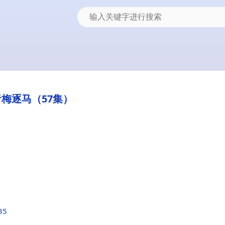
青梅逐马（57集）
35