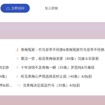
立即访问
加入群聊
2
青梅冤家：竹马皇帝不经撩&青梅冤家竹马皇帝不经撩（63集）AI短剧
4
重活一世，校花青梅做老婆（80集）沈健＆应新新
胡文静
6
十年深情不及青梅一瞬（55集）罗思纯&弓佩瑶
4集）
8
听见青梅心声我选择及时止损（40集）AI短剧
&张兮樾
10
当青梅决定疏远竹马（35集）AI短剧