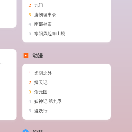
2
九门
3
唐朝诡事录
4
南部档案
5
寒阳风起春山境
动漫
1
光阴之外
2
择天记
3
沧元图
4
妖神记 第九季
5
盗妖行