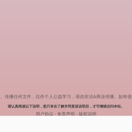
任何文件，仅作个人公益学习，请勿非法&商业传播。如有侵权，请联系(
请认真阅读以下说明，您只有在了解并同意该说明后，才可继续访问本站。
用户协议
-
免责声明
-
版权说明
© 2024 热剧搜索 Powered by rejusou.com
网站地图