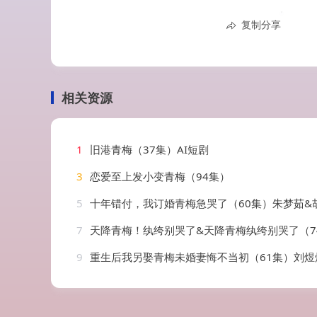
复制分享
相关资源
1
旧港青梅（37集）AI短剧
3
恋爱至上发小变青梅（94集）
5
十年错付，我订婚青梅急哭了（60集）朱梦茹&
7
天降青梅！纨绔别哭了&天降青梅纨绔别哭了（7
9
重生后我另娶青梅未婚妻悔不当初（61集）刘煜烨&胡蝶