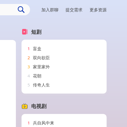
加入群聊
提交需求
更多资源
短剧
1
盲盒
2
双向欲臣
3
家里家外
4
花朝
5
传奇人生
电视剧
1
兵自风中来