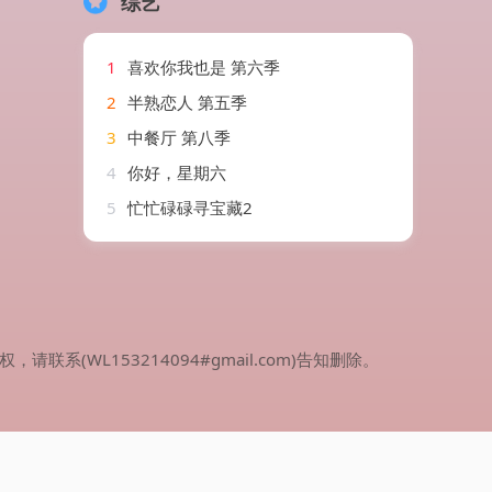
综艺
1
喜欢你我也是 第六季
2
半熟恋人 第五季
3
中餐厅 第八季
4
你好，星期六
5
忙忙碌碌寻宝藏2
WL153214094#gmail.com)告知删除。