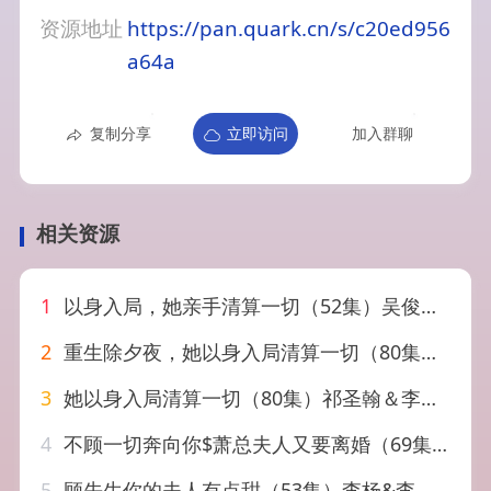
资源地址
https://pan.quark.cn/s/c20ed956
a64a
复制分享
立即访问
加入群聊
相关资源
1
以身入局，她亲手清算一切（52集）吴俊杰&夏欢亭
2
重生除夕夜，她以身入局清算一切（80集）吴帆＆惠浩
3
她以身入局清算一切（80集）祁圣翰＆李明明
4
不顾一切奔向你$萧总夫人又要离婚（69集）白雪茹
5
顾先生你的夫人有点甜（53集）李杨&李昊航