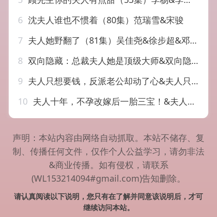
6
沈夫人谁也不惯着（80集）范瑞雪&宋骏
7
夫人她野翻了（81集）吴佳尧&徐步超&邓相南&邹雅涵
8
双向隐藏：总裁夫人她是顶级大师&双向隐藏总裁夫人她是顶级大师（78集）AI短剧
9
夫人只想要钱，反派老公却动了心&夫人只想要钱反派老公却动了心（88集）AI短剧
10
夫人十年，不孕改嫁后一胎三宝！&夫人十年不孕改嫁后一胎三宝（60集）AI短剧
声明：本站内容由网络自动抓取。本站不储存、复
制、传播任何文件，仅作个人公益学习，请勿非法
&商业传播。如有侵权，请联系
(WL153214094#gmail.com)告知删除。
请认真阅读以下说明，您只有在了解并同意该说明后，才可
继续访问本站。