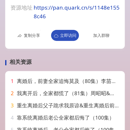
资源地址
https://pan.quark.cn/s/1148e155
8c46
复制分享
立即访问
加入群聊
相关资源
1
离婚后，前妻全家追悔莫及（80集）李苗苗＆徐霄
2
我离开后，全家都慌了（81集）周昭昭&王艺朴
3
重生离婚后父子跪求我原谅&重生离婚后前夫父子都慌了（66集）林连峰&鞠瑾
4
靠系统离婚后老公全家都后悔了（100集）
5
靠系统离婚后，老公全家都后悔了（100集）