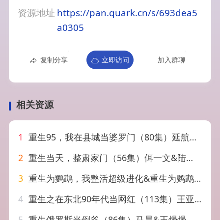
资源地址
https://pan.quark.cn/s/693dea5
a0305
复制分享
立即访问
加入群聊
相关资源
1
重生95，我在县城当婆罗门（80集）延航宇＆杨雨佳
2
重生当天，整肃家门（56集）佴一文&陆明杰
3
重生为鹦鹉，我整活超级进化&重生为鹦鹉我整活超级进化（70集）王钰威&王琳惠
4
重生之在东北90年代当网红（113集）王亚东&苗瀚予
5
重生俄罗斯当倒爷（86集）马昊&王熳熳