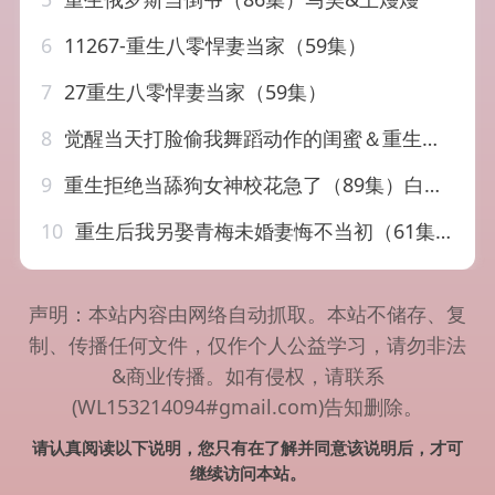
6
11267-重生八零悍妻当家（59集）
7
27重生八零悍妻当家（59集）
8
觉醒当天打脸偷我舞蹈动作的闺蜜＆重生后我一舞惊鸿（60集）翁心＆申晴
9
重生拒绝当舔狗女神校花急了（89集）白珩威＆张诗媛（汤圆子）
10
重生后我另娶青梅未婚妻悔不当初（61集）刘煜烨&胡蝶&张兮樾
声明：本站内容由网络自动抓取。本站不储存、复
制、传播任何文件，仅作个人公益学习，请勿非法
&商业传播。如有侵权，请联系
(WL153214094#gmail.com)告知删除。
请认真阅读以下说明，您只有在了解并同意该说明后，才可
继续访问本站。