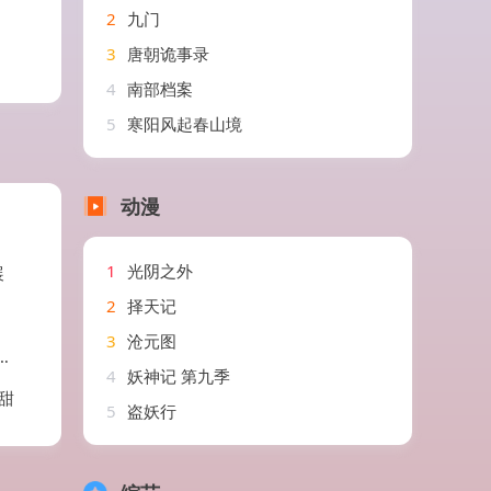
2
九门
3
唐朝诡事录
4
南部档案
5
寒阳风起春山境
动漫
1
光阴之外
展
2
择天记
3
沧元图
4
妖神记 第九季
甜
5
盗妖行