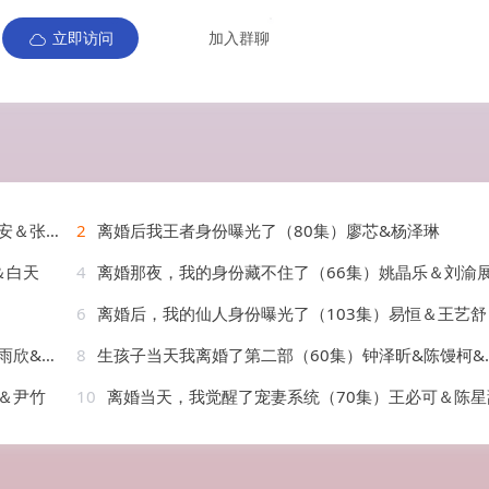
立即访问
加入群聊
＆张婉瑶
2
离婚后我王者身份曝光了（80集）廖芯&杨泽琳
＆白天
4
离婚那夜，我的身份藏不住了（66集）姚晶乐＆刘渝
6
离婚后，我的仙人身份曝光了（103集）易恒＆王艺舒
&刘烨
8
生孩子当天我离婚了第二部（60集）钟泽昕&陈馒柯&明梓岩
＆尹竹
10
离婚当天，我觉醒了宠妻系统（70集）王必可＆陈星