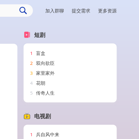
加入群聊
提交需求
更多资源
短剧
1
盲盒
2
双向欲臣
3
家里家外
4
花朝
5
传奇人生
电视剧
1
兵自风中来