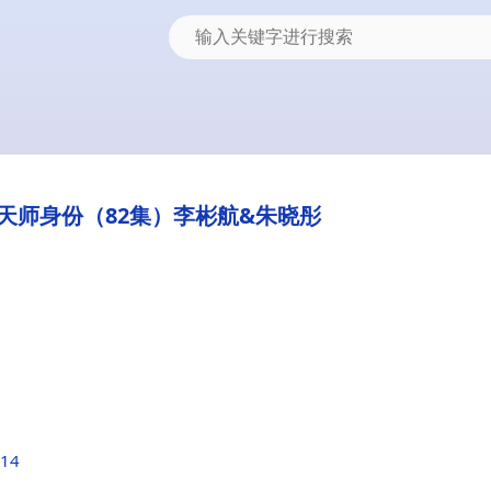
天师身份（82集）李彬航&朱晓彤
214