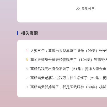
复制分享
相关资源
1
入赘三年：离婚当天我暴露了身份（99集）张子安
3
我的天师身份被未婚妻曝光了（104集）宋雪野
5
离婚后我亮出身份不装了（61集）姜沣＆李金鱼
7
离婚当天老婆知道我万古长生后悔了（50集）杨雨欣
9
离婚当天我摊牌了，我是医武双神（80集）杨然