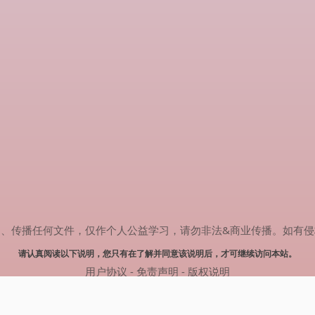
任何文件，仅作个人公益学习，请勿非法&商业传播。如有侵权，请联系(
请认真阅读以下说明，您只有在了解并同意该说明后，才可继续访问本站。
用户协议
-
免责声明
-
版权说明
© 2024 热剧搜索 Powered by rejusou.com
网站地图