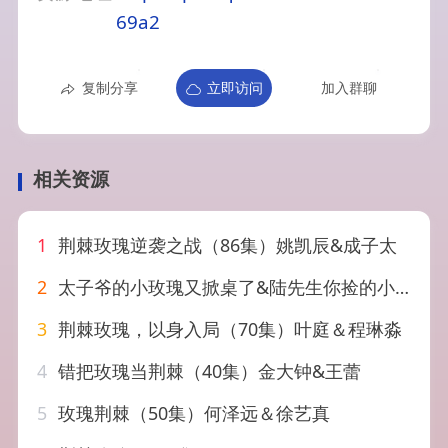
69a2
复制分享
立即访问
加入群聊
相关资源
1
荆棘玫瑰逆袭之战（86集）姚凯辰&成子太
2
太子爷的小玫瑰又掀桌了&陆先生你捡的小玫瑰又掀桌了之荆棘玫瑰（68集）李梦然&澄芓
3
荆棘玫瑰，以身入局（70集）叶庭＆程琳淼
4
错把玫瑰当荆棘（40集）金大钟&王蕾
5
玫瑰荆棘（50集）何泽远＆徐艺真