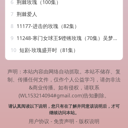
6
荆棘玫瑰（100集）
7
荆棘爱人
8
11177-进击的玫瑰（82集）
9
11248-寒门女球王$铿锵玫瑰（70集）吴梦媛
10
短剧-玫瑰盛开时（81集）
声明：本站内容由网络自动抓取。本站不储存、复
制、传播任何文件，仅作个人公益学习，请勿非法
&商业传播。如有侵权，请联系
(WL153214094#gmail.com)告知删除。
请认真阅读以下说明，您只有在了解并同意该说明后，才可
继续访问本站。
用户协议
-
免责声明
-
版权说明