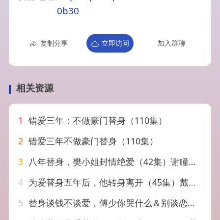
0b30
复制分享
立即访问
加入群聊
相关资源
1
错爱三年：不做豪门替身（110集）
2
错爱三年不做豪门替身（110集）
3
八年替身，樊小姐封情绝爱（42集）谢瞳垚&霍志恒
4
为爱替身五年后，他转身离开（45集）戴睿＆赵敏慧
5
替身谈钱不谈爱，傅少你哭什么＆别谈恋爱，姐只想搞事业（66集）管栎＆李悦暄