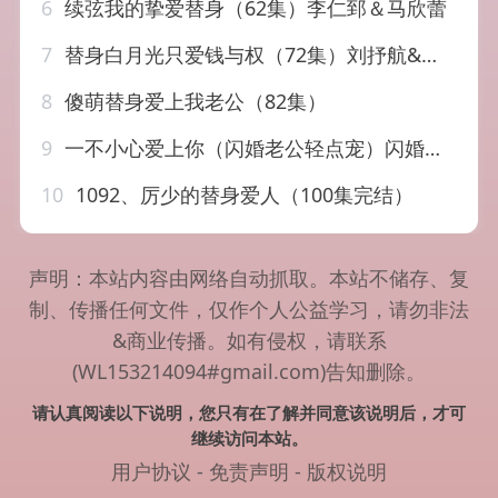
6
续弦我的挚爱替身（62集）李仁郅＆马欣蕾
7
替身白月光只爱钱与权（72集）刘抒航&刘曙瑞
8
傻萌替身爱上我老公（82集）
9
一不小心爱上你（闪婚老公轻点宠）闪婚密爱凌总宠妻入骨（95集）(1)
10
1092、厉少的替身爱人（100集完结）
声明：本站内容由网络自动抓取。本站不储存、复
制、传播任何文件，仅作个人公益学习，请勿非法
&商业传播。如有侵权，请联系
(WL153214094#gmail.com)告知删除。
请认真阅读以下说明，您只有在了解并同意该说明后，才可
继续访问本站。
用户协议
-
免责声明
-
版权说明