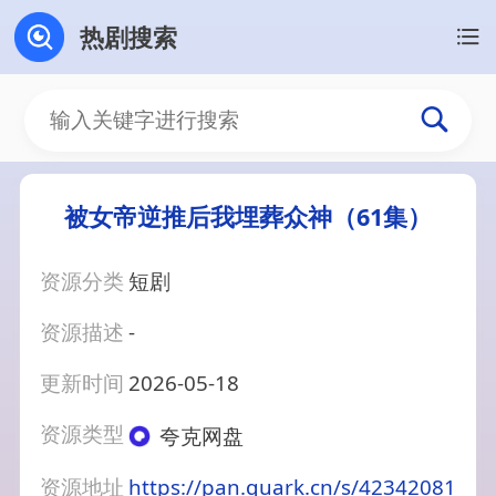
热剧搜索
被女帝逆推后我埋葬众神（61集）
资源分类
短剧
资源描述
-
更新时间
2026-05-18
资源类型
夸克网盘
资源地址
https://pan.quark.cn/s/42342081