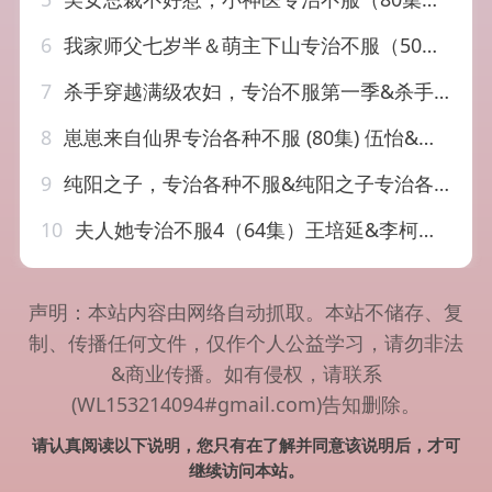
6
我家师父七岁半＆萌主下山专治不服（50集）
7
杀手穿越满级农妇，专治不服第一季&杀手穿越满级农妇专治不服第一季（124集）AI短剧
8
崽崽来自仙界专治各种不服 (80集) 伍怡&尚释逸
9
纯阳之子，专治各种不服&纯阳之子专治各种不服（78集）刘国豪&陈洁蕾
10
夫人她专治不服4（64集）王培延&李柯以&李若彤
声明：本站内容由网络自动抓取。本站不储存、复
制、传播任何文件，仅作个人公益学习，请勿非法
&商业传播。如有侵权，请联系
(WL153214094#gmail.com)告知删除。
请认真阅读以下说明，您只有在了解并同意该说明后，才可
继续访问本站。