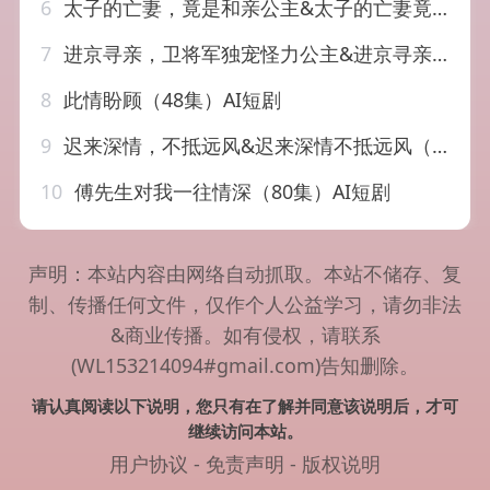
6
太子的亡妻，竟是和亲公主&太子的亡妻竟是和亲公主（42集）AI短剧
7
进京寻亲，卫将军独宠怪力公主&进京寻亲卫将军独宠怪力公主（114集）AI短剧
8
此情盼顾（48集）AI短剧
9
迟来深情，不抵远风&迟来深情不抵远风（51集）AI短剧
10
傅先生对我一往情深（80集）AI短剧
声明：本站内容由网络自动抓取。本站不储存、复
制、传播任何文件，仅作个人公益学习，请勿非法
&商业传播。如有侵权，请联系
(WL153214094#gmail.com)告知删除。
请认真阅读以下说明，您只有在了解并同意该说明后，才可
继续访问本站。
用户协议
-
免责声明
-
版权说明