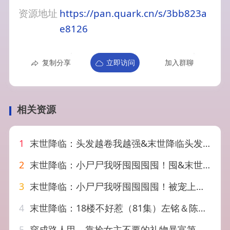
资源地址
https://pan.quark.cn/s/3bb823a
e8126
复制分享
立即访问
加入群聊
相关资源
1
末世降临：头发越卷我越强&末世降临头发越卷我越强（69集）AI短剧
2
末世降临：小尸尸我呀囤囤囤囤！囤&末世降临小尸尸我呀囤囤囤囤囤（59集）漫剧
3
末世降临：小尸尸我呀囤囤囤囤！被宠上天&末世降临小尸尸我呀囤囤囤囤被宠上天（60集）漫剧
4
末世降临：18楼不好惹（81集）左铭＆陈思澈
5
穿成路人甲，靠捡女主不要的礼物暴富第二季&穿成路人甲靠捡女主不要的礼物暴富第二季（30集）AI短剧