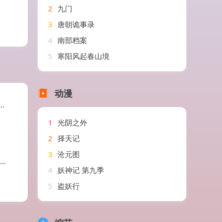
2
九门
3
唐朝诡事录
4
南部档案
5
寒阳风起春山境
动漫
1
光阴之外
2
择天记
3
沧元图
4
妖神记 第九季
5
盗妖行