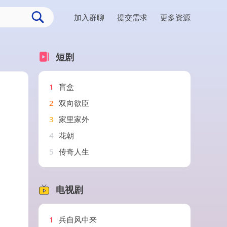
加入群聊
提交需求
更多资源
短剧
1
盲盒
2
双向欲臣
3
家里家外
4
花朝
5
传奇人生
电视剧
1
兵自风中来