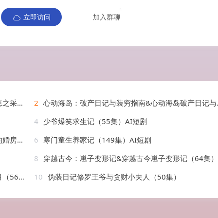
立即访问
加入群聊
AI短剧
2
心动海岛：破产日记与装穷指南&心动海岛破产日记与装穷指南（54集）AI短剧
4
少爷爆笑求生记（55集）AI短剧
AI短剧
6
寒门童生养家记（149集）AI短剧
8
穿越古今：崽子变形记&穿越古今崽子变形记（64集）AI短剧
AI短剧
10
伪装日记修罗王爷与贪财小夫人（50集）