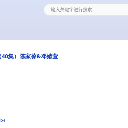
40集）陈家葆&邓婧萱
2b4