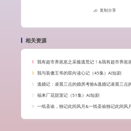
复制分享
相关资源
1
我有超市养崽崽之采薇逃荒记！&我有超市养崽崽之采薇逃荒记（100集）
3
我与装傻王爷的双向读心记（45集）AI短剧
5
逃婚记：凌晨三点的婚房考验&逃婚记凌晨三点的婚房考验（45集）
7
福来厂花甜宠记（51集）AI短剧
9
一纸圣谕，独记此间风月&一纸圣谕独记此间风月（56集）