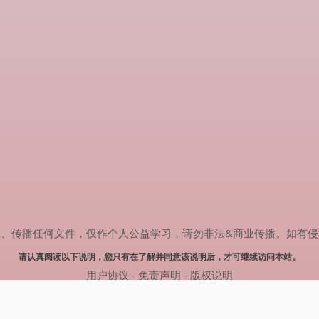
任何文件，仅作个人公益学习，请勿非法&商业传播。如有侵权，请联系(
请认真阅读以下说明，您只有在了解并同意该说明后，才可继续访问本站。
用户协议
-
免责声明
-
版权说明
© 2024 热剧搜索 Powered by rejusou.com
网站地图