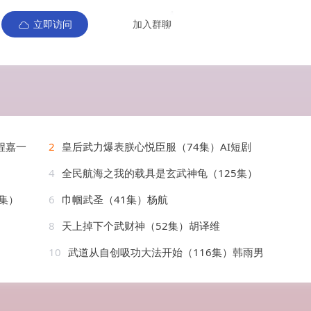
立即访问
加入群聊
程嘉一
2
皇后武力爆表朕心悦臣服（74集）AI短剧
4
全民航海之我的载具是玄武神龟（125集）
集）
6
巾帼武圣（41集）杨航
8
天上掉下个武财神（52集）胡译维
10
武道从自创吸功大法开始（116集）韩雨男