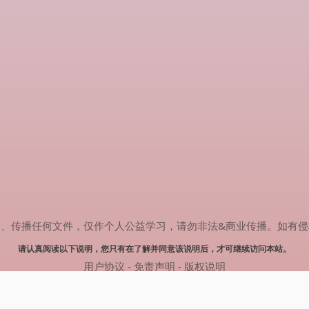
任何文件，仅作个人公益学习，请勿非法&商业传播。如有侵权，请联系(
请认真阅读以下说明，您只有在了解并同意该说明后，才可继续访问本站。
用户协议
-
免责声明
-
版权说明
© 2024 热剧搜索 Powered by rejusou.com
网站地图