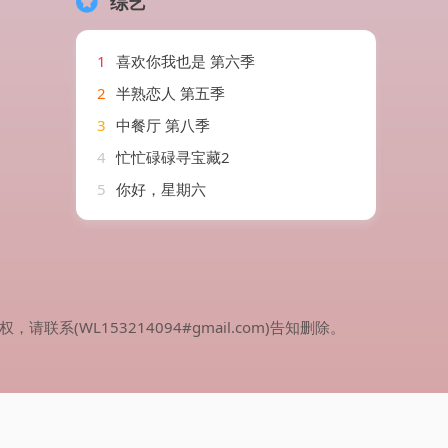
综艺
1
喜欢你我也是 第六季
2
半熟恋人 第五季
3
中餐厅 第八季
4
忙忙碌碌寻宝藏2
5
你好，星期六
WL153214094#gmail.com)告知删除。