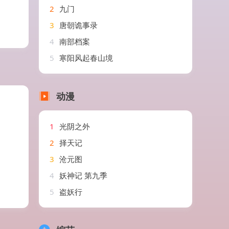
2
九门
3
唐朝诡事录
4
南部档案
5
寒阳风起春山境
动漫
1
光阴之外
2
择天记
3
沧元图
4
妖神记 第九季
5
盗妖行