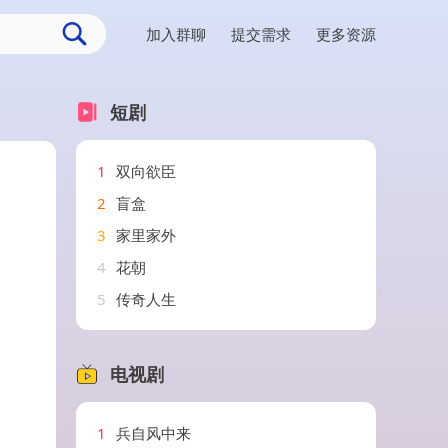
加入群聊
提交需求
更多资源
短剧
1
双向欲臣
2
盲盒
3
家里家外
4
花朝
5
传奇人生
电视剧
1
兵自风中来