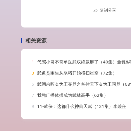
复制分享
相关资源
1
代驾小哥不简单医武双绝赢麻了（40集）金铄&
3
武道贫困生从杀猪开始横扫星空（72集）
5
武朝余晖＆为王夺鼎之掌控天下＆为王问鼎（68
7
我凭广播体操成为武林高手（62集）
9
11-武侠：这都什么神仙天赋（121集）李兼任