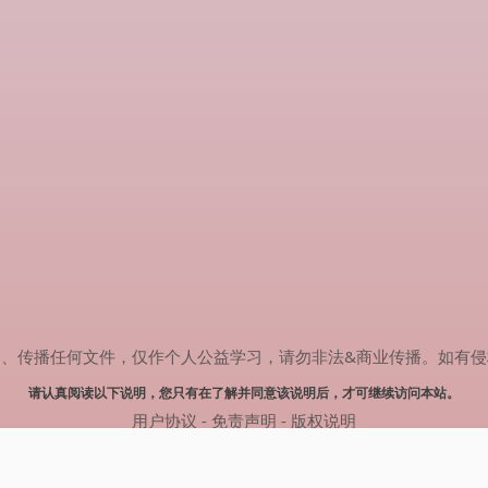
任何文件，仅作个人公益学习，请勿非法&商业传播。如有侵权，请联系(
请认真阅读以下说明，您只有在了解并同意该说明后，才可继续访问本站。
用户协议
-
免责声明
-
版权说明
© 2024 热剧搜索 Powered by rejusou.com
网站地图