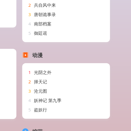
2
兵自风中来
3
唐朝诡事录
4
南部档案
5
御廷谣
动漫
1
光阴之外
2
择天记
3
沧元图
4
妖神记 第九季
5
盗妖行