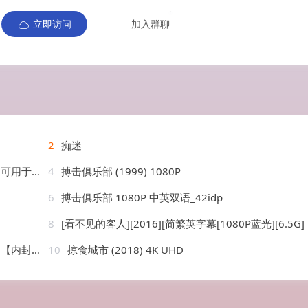
立即访问
加入群聊
2
痴迷
】描述…
4
搏击俱乐部 (1999) 1080P
6
搏击俱乐部 1080P 中英双语_42idp
8
[看不见的客人][2016][简繁英字幕[1080P蓝光][6.5G]
科幻/冒险】
10
掠食城市 (2018) 4K UHD