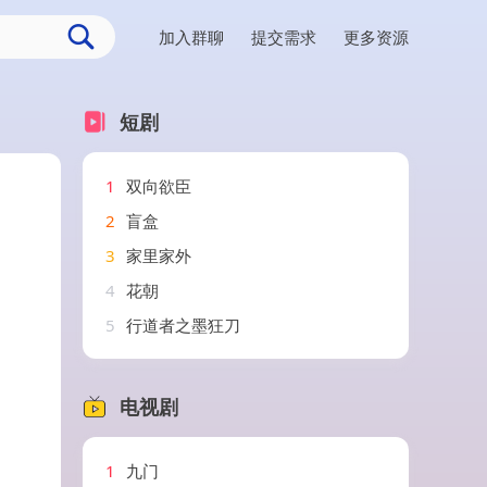
加入群聊
提交需求
更多资源
短剧
1
双向欲臣
2
盲盒
3
家里家外
4
花朝
5
行道者之墨狂刀
电视剧
1
九门