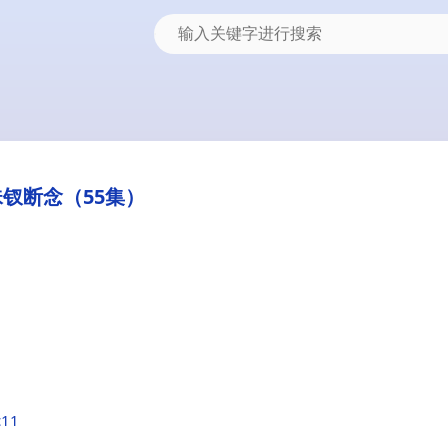
珠钗断念（55集）
c11