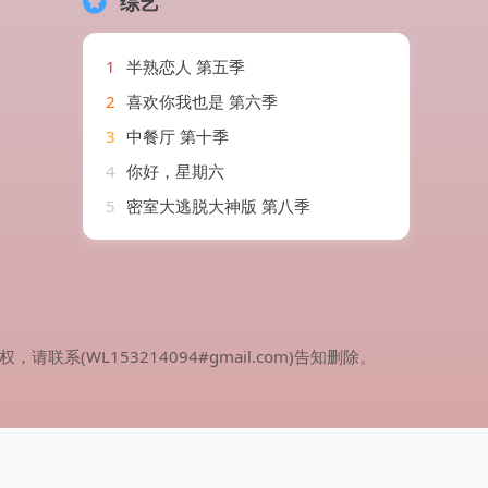
综艺
1
半熟恋人 第五季
2
喜欢你我也是 第六季
3
中餐厅 第十季
4
你好，星期六
5
密室大逃脱大神版 第八季
WL153214094#gmail.com)告知删除。