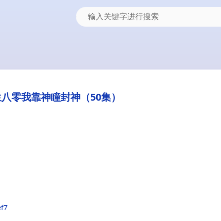
八零我靠神瞳封神（50集）
ef7