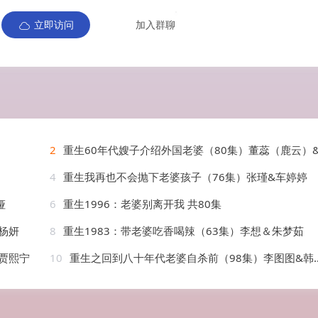
立即访问
加入群聊
2
重生60年代嫂子介绍外国老婆（80集）董蕊（鹿云）&宣以豪&孜拉
4
重生我再也不会抛下老婆孩子（76集）张瑾&车婷婷
娅
6
重生1996：老婆别离开我 共80集
杨妍
8
重生1983：带老婆吃香喝辣（63集）李想＆朱梦茹
贾熙宁
10
重生之回到八十年代老婆自杀前（98集）李图图&韩宇宏