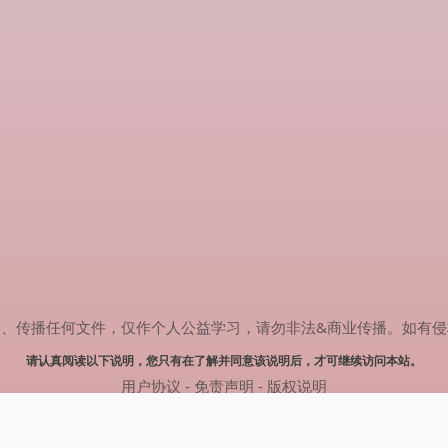
任何文件，仅作个人公益学习，请勿非法&商业传播。如有侵权，请联系(
请认真阅读以下说明，您只有在了解并同意该说明后，才可继续访问本站。
用户协议
-
免责声明
-
版权说明
© 2024 热剧搜索 Powered by rejusou.com
网站地图