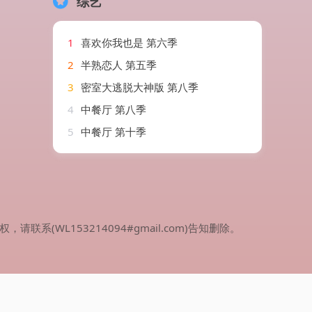
综艺
1
喜欢你我也是 第六季
2
半熟恋人 第五季
3
密室大逃脱大神版 第八季
4
中餐厅 第八季
5
中餐厅 第十季
WL153214094#gmail.com)告知删除。