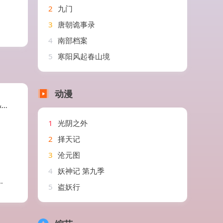
2
九门
3
唐朝诡事录
4
南部档案
5
寒阳风起春山境
动漫
莱
1
光阴之外
2
择天记
3
沧元图
4
妖神记 第九季
5
盗妖行