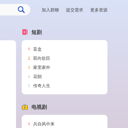
加入群聊
提交需求
更多资源
短剧
1
盲盒
2
双向欲臣
3
家里家外
4
花朝
5
传奇人生
电视剧
1
兵自风中来