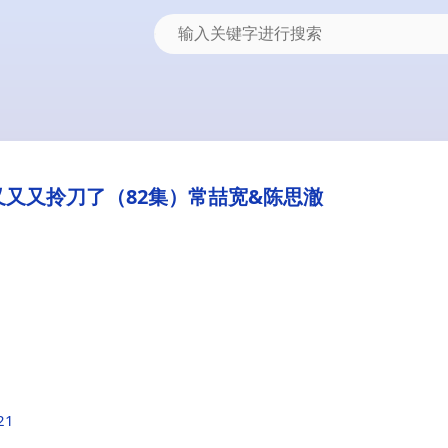
又又拎刀了（82集）常喆宽&陈思澈
21