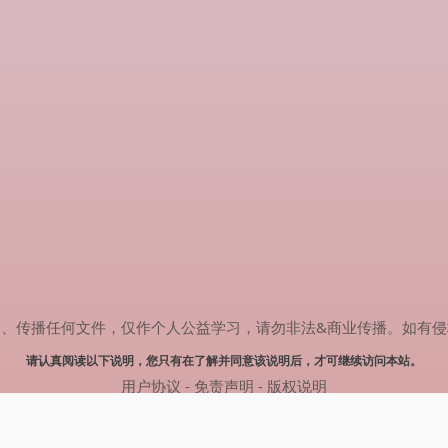
任何文件，仅作个人公益学习，请勿非法&商业传播。如有侵权，请联系(
请认真阅读以下说明，您只有在了解并同意该说明后，才可继续访问本站。
用户协议
-
免责声明
-
版权说明
© 2024 热剧搜索 Powered by rejusou.com
网站地图