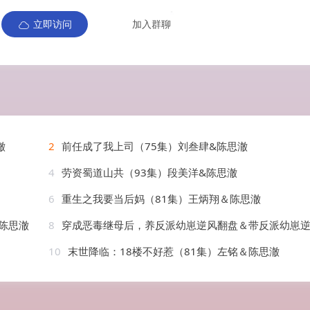
立即访问
加入群聊
澈
2
前任成了我上司（75集）刘叁肆&陈思澈
4
劳资蜀道山共（93集）段美洋&陈思澈
6
重生之我要当后妈（81集）王炳翔＆陈思澈
陈思澈
8
穿成恶毒继母后，养反派幼崽逆风翻盘＆带反派幼崽逆袭婆家后悔了（78集）杨安泽＆陈思
10
末世降临：18楼不好惹（81集）左铭＆陈思澈