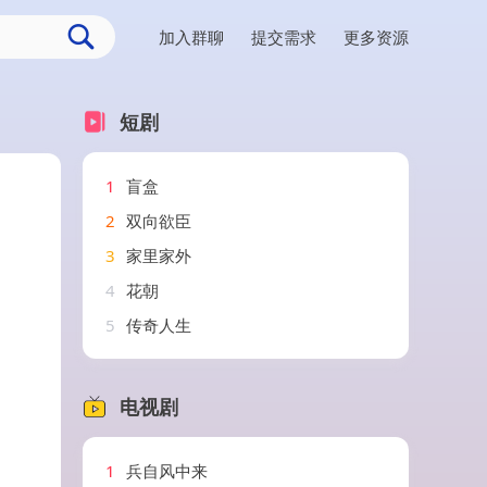
加入群聊
提交需求
更多资源
短剧
1
盲盒
2
双向欲臣
3
家里家外
4
花朝
5
传奇人生
电视剧
1
兵自风中来