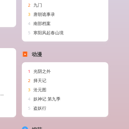
2
九门
3
唐朝诡事录
4
南部档案
5
寒阳风起春山境
动漫
1
光阴之外
2
择天记
3
沧元图
澈
4
妖神记 第九季
5
盗妖行