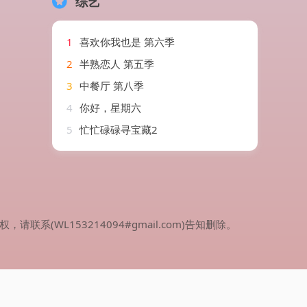
综艺
1
喜欢你我也是 第六季
2
半熟恋人 第五季
3
中餐厅 第八季
4
你好，星期六
5
忙忙碌碌寻宝藏2
WL153214094#gmail.com)告知删除。