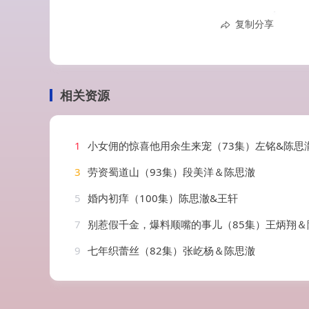
复制分享
相关资源
1
小女佣的惊喜他用余生来宠（73集）左铭&陈思
3
劳资蜀道山（93集）段美洋＆陈思澈
5
婚内初痒（100集）陈思澈&王轩
7
别惹假千金，爆料顺嘴的事儿（85集）王炳翔＆
9
七年织蕾丝（82集）张屹杨＆陈思澈