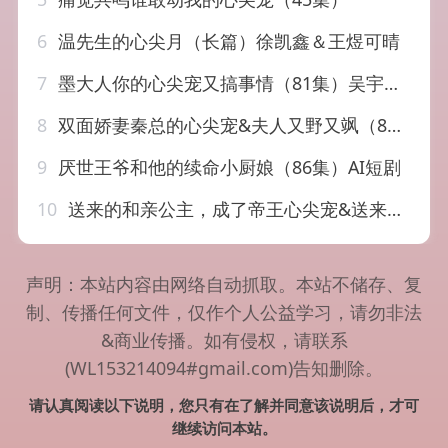
6
温先生的心尖月（长篇）徐凯鑫＆王煜可晴
7
墨大人你的心尖宠又搞事情（81集）吴宇航&唐七七
8
双面娇妻秦总的心尖宠&夫人又野又飒（80集）李兼任&邰靖懿
9
厌世王爷和他的续命小厨娘（86集）AI短剧
10
送来的和亲公主，成了帝王心尖宠&送来的和亲公主成了帝王心尖宠（20集）AI短剧
声明：本站内容由网络自动抓取。本站不储存、复
制、传播任何文件，仅作个人公益学习，请勿非法
&商业传播。如有侵权，请联系
(WL153214094#gmail.com)告知删除。
请认真阅读以下说明，您只有在了解并同意该说明后，才可
继续访问本站。