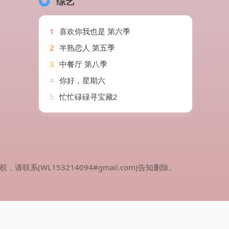
综艺
1
喜欢你我也是 第六季
2
半熟恋人 第五季
3
中餐厅 第八季
4
你好，星期六
5
忙忙碌碌寻宝藏2
WL153214094#gmail.com)告知删除。