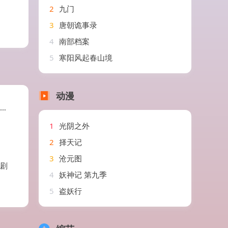
2
九门
3
唐朝诡事录
4
南部档案
5
寒阳风起春山境
动漫
1
光阴之外
）
2
择天记
3
沧元图
短剧
4
妖神记 第九季
5
盗妖行