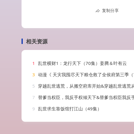
复制分享
相关资源
1
乱世横财1：龙行天下（70集）姜腾＆叶有云
3
动漫《 天灾我囤尽天下粮仓救了全侯府第三季（
5
穿越乱世逃荒，从搬空府库开始&穿越乱世逃荒从搬空府库开始（62集）
7
替爹当权臣，我反手权倾天下&替爹当权臣我反手权倾天下（80集）
9
乱世求生靠饭馆打江山（49集）