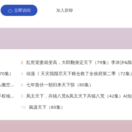
立即访问
加入群聊
2
乱世宠妻就变高，大郎翻身定天下（79集）李沐汐&陈展博
70集）
4
动漫《 天灾我囤尽天下粮仓救了全侯府第二季（72集
AI短剧
6
七年蛰伏一朝归来天下惊（80集）
AI短剧
8
凤主天下，共镇八荒&凤主天下共镇八荒（42集）AI
10
疯谋天下（80集）