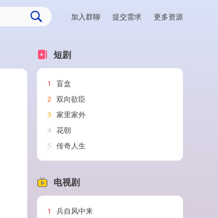
加入群聊
提交需求
更多资源
短剧
1
盲盒
2
双向欲臣
3
家里家外
4
花朝
5
传奇人生
电视剧
1
兵自风中来