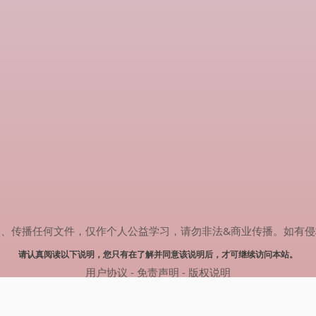
任何文件，仅作个人公益学习，请勿非法&商业传播。如有侵权，请联系(
请认真阅读以下说明，您只有在了解并同意该说明后，才可继续访问本站。
用户协议
-
免责声明
-
版权说明
© 2024 热剧搜索 Powered by rejusou.com
网站地图