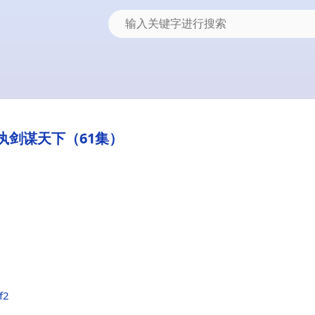
执剑谋天下（61集）
f2