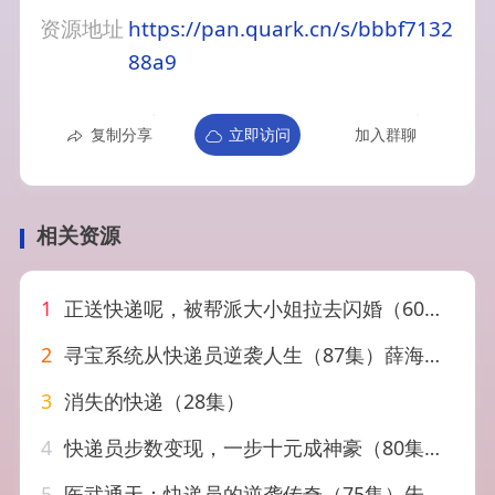
资源地址
https://pan.quark.cn/s/bbbf7132
88a9
复制分享
立即访问
加入群聊
相关资源
1
正送快递呢，被帮派大小姐拉去闪婚（60集）丛思涵&杨少聪
2
寻宝系统从快递员逆袭人生（87集）薛海威&李念欣
3
消失的快递（28集）
4
快递员步数变现，一步十元成神豪（80集）木子君&满瑶
5
医武通天：快递员的逆袭传奇（75集）朱晓彤&张小磊