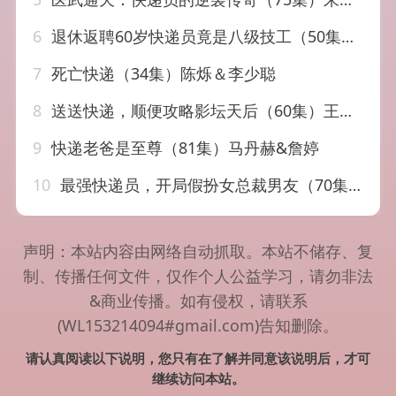
6
退休返聘60岁快递员竟是八级技工（50集）张春雷＆孙睿哲
7
死亡快递（34集）陈烁＆李少聪
8
送送快递，顺便攻略影坛天后（60集）王依海＆苏文文
9
快递老爸是至尊（81集）马丹赫&詹婷
10
最强快递员，开局假扮女总裁男友（70集）陈逸寒＆张家嘉
声明：本站内容由网络自动抓取。本站不储存、复
制、传播任何文件，仅作个人公益学习，请勿非法
&商业传播。如有侵权，请联系
(WL153214094#gmail.com)告知删除。
请认真阅读以下说明，您只有在了解并同意该说明后，才可
继续访问本站。