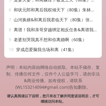
6
和状元郎和离后我权倾天下（80集）朱林雨＆张智鹏
7
山河换婿&和离后我君临天下（80集）张渊元&孙同钰
8
离谱！我和亲哥穿越绑定相反任务&离谱我和亲哥穿越绑定相反任务（30集）AI短剧
9
老婆别哭我真不想和你离婚啊（60集）
10
穿成恋爱脑我当场和离（41集）
声明：本站内容由网络自动抓取。本站不储存、复
制、传播任何文件，仅作个人公益学习，请勿非法
&商业传播。如有侵权，请联系
(WL153214094#gmail.com)告知删除。
请认真阅读以下说明，您只有在了解并同意该说明后，才可
继续访问本站。