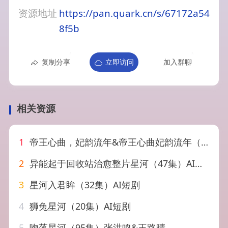
资源地址
https://pan.quark.cn/s/67172a54
8f5b
复制分享
立即访问
加入群聊
相关资源
1
帝王心曲，妃韵流年&帝王心曲妃韵流年（162集）AI短剧
2
异能起于回收站治愈整片星河（47集）AI短剧
3
星河入君眸（32集）AI短剧
4
狮兔星河（20集）AI短剧
5
吻落星河（95集）张洪鸣&王路晴