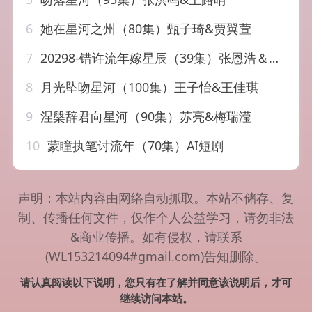
6
她在星河之州（80集）甄子琦&贾翼萱
7
20298-错许流年嫁星辰（39集）张恩浩＆张璐
8
月光坠吻星河（100集）王子怡&王佳琪
9
涅槃辞君向星河（90集）苏亮&梅瑞滢
10
蒙瞳执笔讨流年（70集）AI短剧
声明：本站内容由网络自动抓取。本站不储存、复
制、传播任何文件，仅作个人公益学习，请勿非法
&商业传播。如有侵权，请联系
(WL153214094#gmail.com)告知删除。
请认真阅读以下说明，您只有在了解并同意该说明后，才可
继续访问本站。