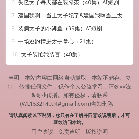
6
失忆太子每天都在装绿茶（40集）AI短剧
7
建国我啊，当上太子妃了&建国我啊当上太子妃了（20集）AI短剧
8
装病太子的小鲤鱼（99集）AI短剧
9
一场逃跑撞进太子掌心（21集）
10
太子装忙我装盲（40集）
声明：本站内容由网络自动抓取。本站不储存、复
制、传播任何文件，仅作个人公益学习，请勿非法
&商业传播。如有侵权，请联系
(WL153214094#gmail.com)告知删除。
请认真阅读以下说明，您只有在了解并同意该说明后，才可
继续访问本站。
用户协议
-
免责声明
-
版权说明