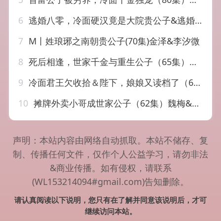
6
逃婚八零，冷面硬汉竟是大院贵公子&逃婚八零冷面硬汉竟是大院贵公子（80集）李卓扬＆徐小舒
7
M丨姓琅琊之南朝贵公子(70集)金泽&李汐微
8
死后相逢，世家千金与重生公子（65集）千歆&李世鑫
9
冷面君王欠收拾＆陛下，娘娘又读档了（62集）彬彬＆丁公子
10
摊牌外卖小哥成世家公子（62集）魏梅&席乐&于介平
声明：本站内容由网络自动抓取。本站不储存、复
制、传播任何文件，仅作个人公益学习，请勿非法
&商业传播。如有侵权，请联系
(WL153214094#gmail.com)告知删除。
请认真阅读以下说明，您只有在了解并同意该说明后，才可
继续访问本站。