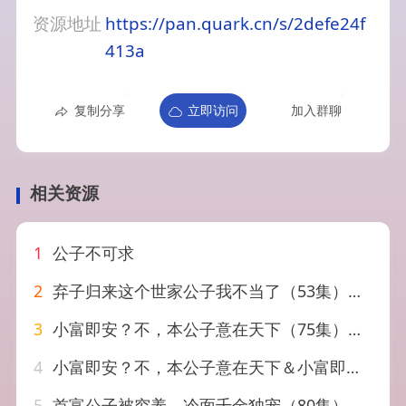
资源地址
https://pan.quark.cn/s/2defe24f
413a
复制分享
立即访问
加入群聊
相关资源
1
公子不可求
2
弃子归来这个世家公子我不当了（53集）魏伯祥&孙艺芯
3
小富即安？不，本公子意在天下（75集）马瑞泽＆林嘉慧
4
小富即安？不，本公子意在天下＆小富即安不本公子意在天下（75集）马瑞泽＆林嘉慧
5
首富公子被穷养，冷面千金独宠（80集）郭建清＆郭怡凡