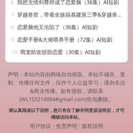
6
我把无情剑尊焊成了恋爱脑（36集）AI短剧
7
穿越兽世，带着全族搞基建第三季&穿越兽世带着全族搞基建第三季（120集）AI短剧
8
恋爱脑他又沦陷了（36集）AI短剧
9
恋爱手册&大佬喂养手册（72集）AI短剧
10
萌宠助攻甜甜恋爱（30集）AI短剧
声明：本站内容由网络自动抓取。本站不储存、复
制、传播任何文件，仅作个人公益学习，请勿非法
&商业传播。如有侵权，请联系
(WL153214094#gmail.com)告知删除。
请认真阅读以下说明，您只有在了解并同意该说明后，才可
继续访问本站。
用户协议
-
免责声明
-
版权说明