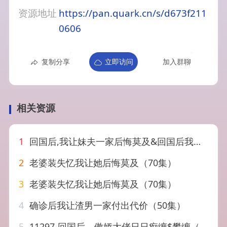
资源地址
https://pan.quark.cn/s/d673f211
0606
复制分享
立即访问
加入群聊
相关资源
1
回国后,我让妹夫一家后悔莫及&回国后我让妹夫一家后悔莫及（30集）周欢&张铭祥
2
老婆装失忆我让她后悔莫及（70集）
3
老婆装失忆我让她后悔莫及（70集）
4
确诊后我让渣男一家付出代价（50集）
5
11297-回国后，傲娇大佬日日痴缠$攀缠（63集）宋彧佳