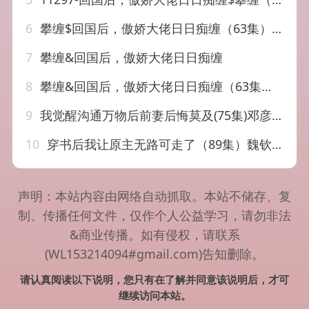
6
攀缠$回国后，傲娇大佬日日痴缠（63集）于龙宋彧佳
7
攀缠&回国后，傲娇大佬日日痴缠
8
攀缠&回国后，傲娇大佬日日痴缠（63集）于龙&宋彧佳
9
我觉醒沟通万物后前妻后悔莫及(75集)邓彦&谢然
10
穿书后我让原主无路可走了（89集）魏钦枫&成鑫洋
声明：本站内容由网络自动抓取。本站不储存、复
制、传播任何文件，仅作个人公益学习，请勿非法
&商业传播。如有侵权，请联系
(WL153214094#gmail.com)告知删除。
请认真阅读以下说明，您只有在了解并同意该说明后，才可
继续访问本站。