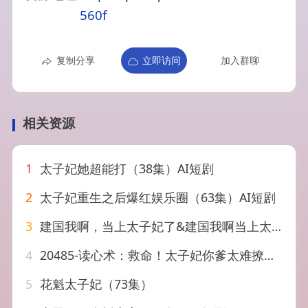
560f
复制分享
立即访问
加入群聊
相关资源
1
太子妃她超能打（38集）AI短剧
2
太子妃重生之后爆红娱乐圈（63集）AI短剧
3
建国我啊，当上太子妃了&建国我啊当上太子妃了（20集）AI短剧
4
20485-读心术：救命！太子妃你爹太难撩（83集）古铭瀚＆李丫丫
5
花魁太子妃（73集）