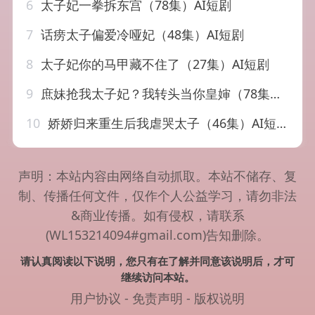
6
太子妃一拳拆东宫（78集）AI短剧
7
话痨太子偏爱冷哑妃（48集）AI短剧
8
太子妃你的马甲藏不住了（27集）AI短剧
9
庶妹抢我太子妃？我转头当你皇婶（78集）AI短剧
10
娇娇归来重生后我虐哭太子（46集）AI短剧
声明：本站内容由网络自动抓取。本站不储存、复
制、传播任何文件，仅作个人公益学习，请勿非法
&商业传播。如有侵权，请联系
(WL153214094#gmail.com)告知删除。
请认真阅读以下说明，您只有在了解并同意该说明后，才可
继续访问本站。
用户协议
-
免责声明
-
版权说明