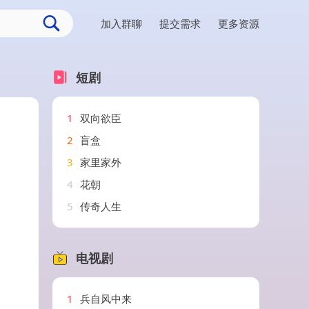
加入群聊
提交需求
更多资源
短剧
1
双向欲臣
2
盲盒
3
家里家外
4
花朝
5
传奇人生
电视剧
1
兵自风中来