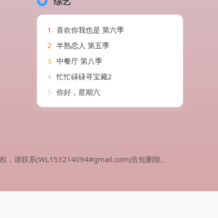
综艺
1
喜欢你我也是 第六季
2
半熟恋人 第五季
3
中餐厅 第八季
4
忙忙碌碌寻宝藏2
5
你好，星期六
WL153214094#gmail.com)告知删除。