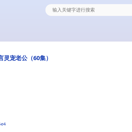
言灵宠老公（60集）
5e4