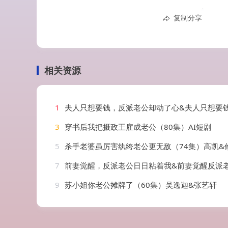
复制分享
相关资源
1
夫人只想要钱，反派老公却动了心&夫人只想要钱反派老公却动了心（88集）
3
穿书后我把摄政王雇成老公（80集）AI短剧
5
杀手老婆虽厉害纨绔老公更无敌（74集）高凯&
7
前妻觉醒，反派老公日日粘着我&前妻觉醒反派老公日日粘着我（81集）
9
苏小姐你老公摊牌了（60集）吴逸迦&张艺轩