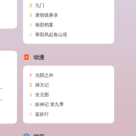
2
九门
3
唐朝诡事录
4
南部档案
5
寒阳风起春山境
动漫
1
光阴之外
2
择天记
3
沧元图
4
妖神记 第九季
5
盗妖行