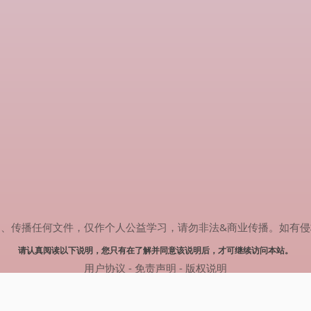
任何文件，仅作个人公益学习，请勿非法&商业传播。如有侵权，请联系(
请认真阅读以下说明，您只有在了解并同意该说明后，才可继续访问本站。
用户协议
-
免责声明
-
版权说明
© 2024 热剧搜索 Powered by rejusou.com
网站地图