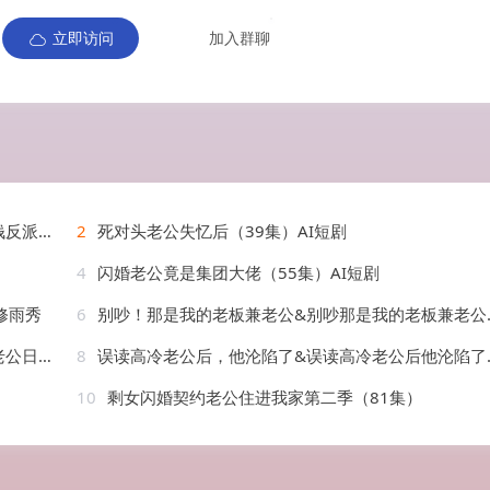
立即访问
加入群聊
AI短剧
2
死对头老公失忆后（39集）AI短剧
4
闪婚老公竟是集团大佬（55集）AI短剧
修雨秀
6
别吵！那是我的老板兼老公&别吵那是我的老板兼老公（76集）陈柏乔&初夏
AI短剧
8
误读高冷老公后，他沦陷了&误读高冷老公后他沦陷了（45集）AI短剧
10
剩女闪婚契约老公住进我家第二季（81集）