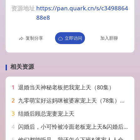
资源地址
https://pan.quark.cn/s/c3498864
88e8
复制分享
立即访问
加入群聊
相关资源
1
退婚当天神秘老板把我宠上天（80集）
2
九零萌宝好运妈咪被婆家宠上天（78集）邵之鹏＆王婧琦
3
结婚后顾总宠妻宠上天
4
闪婚后，小可怜被冷面老板宠上天&闪婚后小可怜被冷面老板宠上天（87集）杨佳蕾&向昊
5
他们都能听见，我还怎么下班&婆家人人会读心，我被迫成团宠&他们都能听见我还怎么下班&婆家人人会读心我被迫成团宠（73集）韦若辰&李十七（1080P）