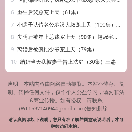
6
重生后裴总宠上天（61集）
7
小瞎子认错老公糙汉大叔宠上天（100集）曹天恺＆田熙雯
8
失明后被年上总裁宠上天（90集）赵冠宇＆林籽蓉
9
离婚后被疯批少爷宠上天（79集）
10
结婚当天我被妻子告上法庭（30集）王惠
声明：本站内容由网络自动抓取。本站不储存、复
制、传播任何文件，仅作个人公益学习，请勿非法
&商业传播。如有侵权，请联系
(WL153214094#gmail.com)告知删除。
请认真阅读以下说明，您只有在了解并同意该说明后，才可
继续访问本站。