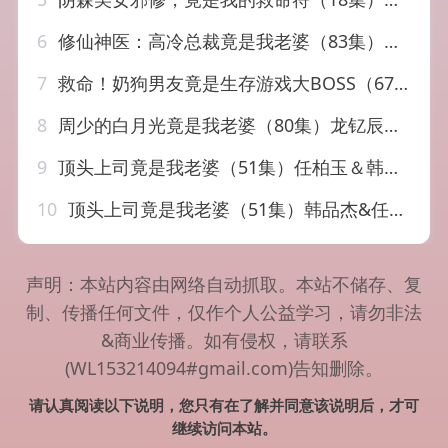
6
修仙神医：高冷总裁竟是我老婆（83集）宋瑞＆李奇诺
7
救命！奶狗男友竟是生存游戏大BOSS（67集）金佳遇＆熊安妮
8
周少的白月光竟是我老婆（80集）龙钇辰＆任娄怡
9
顶头上司竟是我老婆（51集）任柏玉＆韩品杰
10
顶头上司竟是我老婆（51集）韩品杰&任柏玉
声明：本站内容由网络自动抓取。本站不储存、复
制、传播任何文件，仅作个人公益学习，请勿非法
&商业传播。如有侵权，请联系
(WL153214094#gmail.com)告知删除。
请认真阅读以下说明，您只有在了解并同意该说明后，才可
继续访问本站。