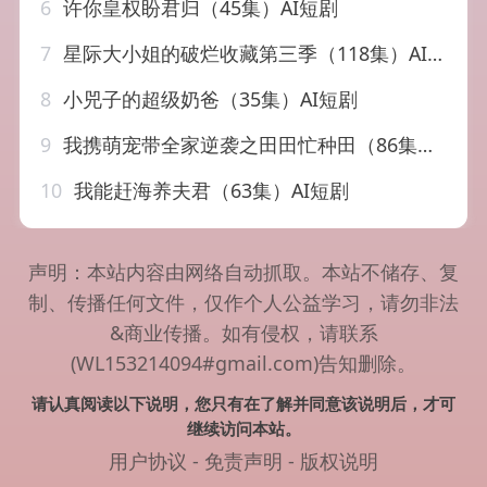
6
许你皇权盼君归（45集）AI短剧
7
星际大小姐的破烂收藏第三季（118集）AI短剧
8
小兕子的超级奶爸（35集）AI短剧
9
我携萌宠带全家逆袭之田田忙种田（86集）AI短剧
10
我能赶海养夫君（63集）AI短剧
声明：本站内容由网络自动抓取。本站不储存、复
制、传播任何文件，仅作个人公益学习，请勿非法
&商业传播。如有侵权，请联系
(WL153214094#gmail.com)告知删除。
请认真阅读以下说明，您只有在了解并同意该说明后，才可
继续访问本站。
用户协议
-
免责声明
-
版权说明