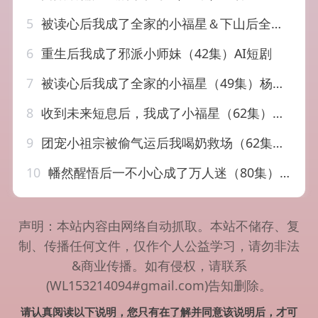
5
被读心后我成了全家的小福星＆下山后全家成了我的小跟班（49集）钟正＆杨殊予
6
重生后我成了邪派小师妹（42集）AI短剧
7
被读心后我成了全家的小福星（49集）杨舒予
8
收到未来短息后，我成了小福星（62集）严雯丽
9
团宠小祖宗被偷气运后我喝奶救场（62集）冯伊洋＆王佳迪&谢梦婷&李灼一
10
幡然醒悟后一不小心成了万人迷（80集）张心怡
声明：本站内容由网络自动抓取。本站不储存、复
制、传播任何文件，仅作个人公益学习，请勿非法
&商业传播。如有侵权，请联系
(WL153214094#gmail.com)告知删除。
请认真阅读以下说明，您只有在了解并同意该说明后，才可