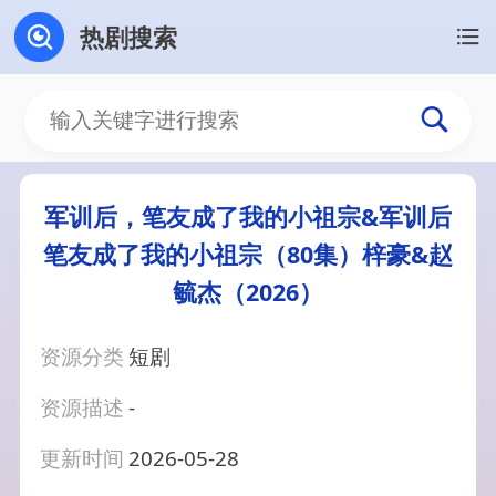
热剧搜索
军训后，笔友成了我的小祖宗&军训后
笔友成了我的小祖宗（80集）梓豪&赵
毓杰（2026）
资源分类
短剧
资源描述
-
更新时间
2026-05-28