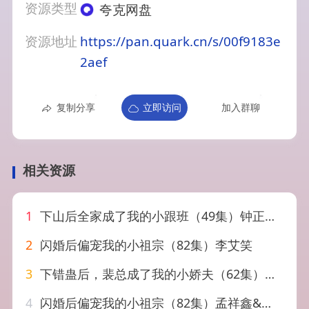
资源类型
夸克网盘
资源地址
https://pan.quark.cn/s/00f9183e
2aef
复制分享
立即访问
加入群聊
相关资源
1
下山后全家成了我的小跟班（49集）钟正＆杨殊予
2
闪婚后偏宠我的小祖宗（82集）李艾笑
3
下错蛊后，裴总成了我的小娇夫（62集）徐佳伟＆陈舒宜
4
闪婚后偏宠我的小祖宗（82集）孟祥鑫&李艾笑