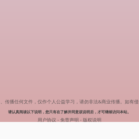
任何文件，仅作个人公益学习，请勿非法&商业传播。如有侵权，请联系(
请认真阅读以下说明，您只有在了解并同意该说明后，才可继续访问本站。
用户协议
-
免责声明
-
版权说明
© 2024 热剧搜索 Powered by rejusou.com
网站地图