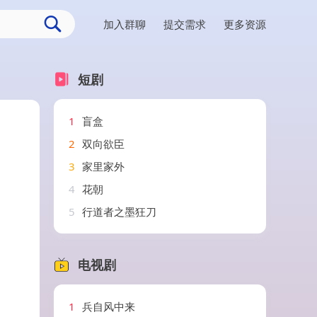
加入群聊
提交需求
更多资源
短剧
1
盲盒
2
双向欲臣
3
家里家外
4
花朝
5
行道者之墨狂刀
电视剧
1
兵自风中来