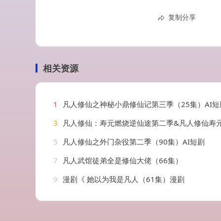
复制分享
相关资源
1
凡人修仙之神秘小鼎修仙记第三季（25集）AI短
3
凡人修仙：寿元燃烧逆仙途第二季&凡人修仙寿元燃烧逆仙途第二季（66集）
5
凡人修仙之外门杂役第二季（90集）AI短剧
7
凡人武馆徒弟全是修仙大佬（66集）
9
漫剧《 她以为我是凡人（61集）漫剧