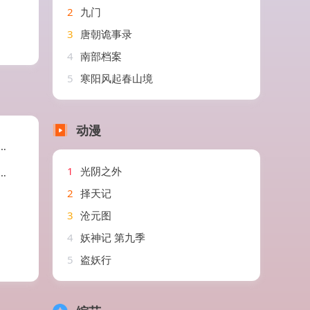
2
九门
3
唐朝诡事录
4
南部档案
5
寒阳风起春山境
动漫
1
光阴之外
2
择天记
3
沧元图
4
妖神记 第九季
5
盗妖行