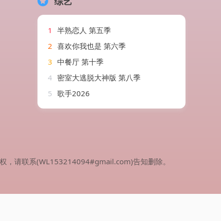
综艺
1
半熟恋人 第五季
2
喜欢你我也是 第六季
3
中餐厅 第十季
4
密室大逃脱大神版 第八季
5
歌手2026
WL153214094#gmail.com)告知删除。