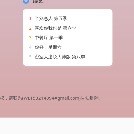
综艺
1
半熟恋人 第五季
2
喜欢你我也是 第六季
3
中餐厅 第十季
4
你好，星期六
5
密室大逃脱大神版 第八季
WL153214094#gmail.com)告知删除。