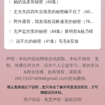
6
她的温柔有秘密（66集）
7
丈夫失踪四年后墙里的秘密瞒不住了（60集）赵帅&金昊泽
8
野外露营，我发现校花帐篷里的秘密（78集）郭建清&苏凝&胡玥琳&杨曦麟
9
无声监控里的秘密（84集）蔡明哲&杨乃晴
10
说不出的秘密（41集）毛毛&安迪
声明：本站内容由网络自动抓取。本站不储存、复
制、传播任何文件，仅作个人公益学习，请勿非法
&商业传播。如有侵权，请联系
(WL153214094#gmail.com)告知删除。
请认真阅读以下说明，您只有在了解并同意该说明后，才可
继续访问本站。
用户协议
-
免责声明
-
版权说明