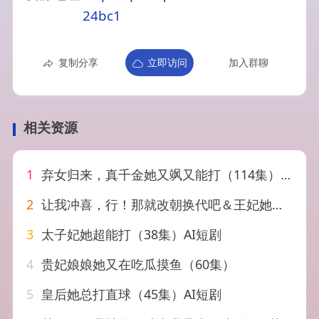
24bc1
复制分享
立即访问
加入群聊
相关资源
1
弃女归来，真千金她又飒又能打（114集）刘彦凯＆林十八
2
让我冲喜，行！那就改朝换代吧＆王妃她一拳爆头（81集）漆培鑫＆吴伊纯
3
太子妃她超能打（38集）AI短剧
4
贵妃娘娘她又在吃瓜摸鱼（60集）
5
皇后她总打直球（45集）AI短剧