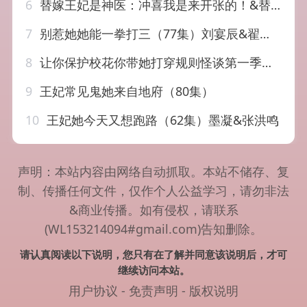
6
替嫁王妃是神医：冲喜我是来开张的！&替嫁王妃是神医冲喜我是来开张的（30集）AI短剧
7
别惹她她能一拳打三（77集）刘宴辰&翟欣然
8
让你保护校花你带她打穿规则怪谈第一季（60集）
9
王妃常见鬼她来自地府（80集）
10
王妃她今天又想跑路（62集）墨凝&张洪鸣
声明：本站内容由网络自动抓取。本站不储存、复
制、传播任何文件，仅作个人公益学习，请勿非法
&商业传播。如有侵权，请联系
(WL153214094#gmail.com)告知删除。
请认真阅读以下说明，您只有在了解并同意该说明后，才可
继续访问本站。
用户协议
-
免责声明
-
版权说明