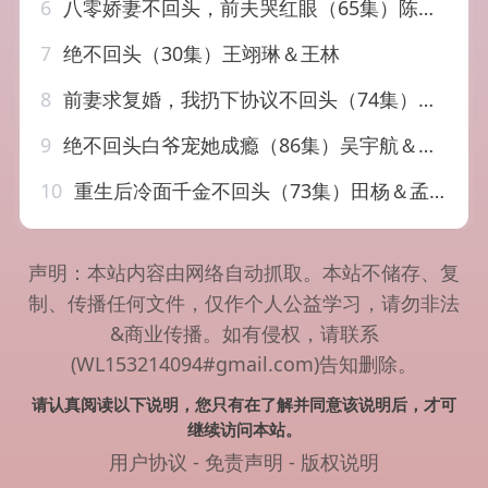
6
八零娇妻不回头，前夫哭红眼（65集）陈恩睫&周笑一
7
绝不回头（30集）王翊琳＆王林
8
前妻求复婚，我扔下协议不回头（74集）王璐＆程七月
9
绝不回头白爷宠她成瘾（86集）吴宇航＆王熳熳
10
重生后冷面千金不回头（73集）田杨＆孟璐
声明：本站内容由网络自动抓取。本站不储存、复
制、传播任何文件，仅作个人公益学习，请勿非法
&商业传播。如有侵权，请联系
(WL153214094#gmail.com)告知删除。
请认真阅读以下说明，您只有在了解并同意该说明后，才可
继续访问本站。
用户协议
-
免责声明
-
版权说明