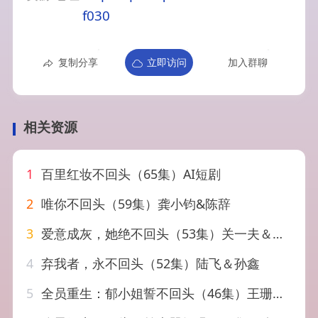
f030
复制分享
立即访问
加入群聊
相关资源
1
百里红妆不回头（65集）AI短剧
2
唯你不回头（59集）龚小钧&陈辞
3
爱意成灰，她绝不回头（53集）关一夫＆牟映竹
4
弃我者，永不回头（52集）陆飞＆孙鑫
5
全员重生：郁小姐誓不回头（46集）王珊珊＆袁川航