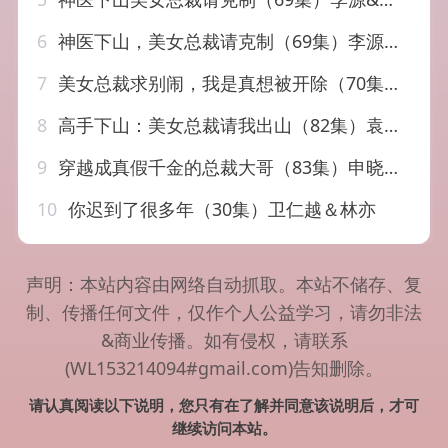
6
神医下山，美女总裁请克制（69集）李源&龙宇婧
7
美女总裁求别闹，我是真想被开除（70集）张艺轩&杨皓然
8
高手下山：美女总裁请我出山（82集）袁也＆朱昱熹
9
穿越成真假千金的总裁大哥（83集）申晓明＆邵依蕊
10
你迟到了很多年（30集）卫仁越＆林亦
声明：本站内容由网络自动抓取。本站不储存、复
制、传播任何文件，仅作个人公益学习，请勿非法
&商业传播。如有侵权，请联系
(WL153214094#gmail.com)告知删除。
请认真阅读以下说明，您只有在了解并同意该说明后，才可
继续访问本站。