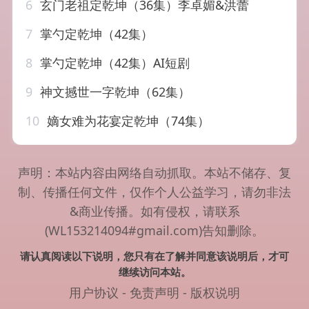
6
玄门老祖定乾坤（36集）李卓媚&洪蕾
7
掌勺定乾坤（42集）
8
掌勺定乾坤（42集）AI短剧
9
神文撼世一字乾坤（62集）
10
嫡女难为花宴定乾坤（74集）
声明：本站内容由网络自动抓取。本站不储存、复
制、传播任何文件，仅作个人公益学习，请勿非法
&商业传播。如有侵权，请联系
(WL153214094#gmail.com)告知删除。
请认真阅读以下说明，您只有在了解并同意该说明后，才可
继续访问本站。
用户协议
-
免责声明
-
版权说明