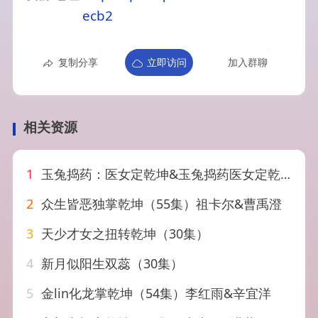
ecb2
复制分享
立即访问
加入群聊
相关资源
1
玉兔捣药：医女定乾坤&玉兔捣药医女定乾坤（66集）AI短剧
2
众生皆恶独掌乾坤（55集）祖卡尔&曹禹澄
3
天少才女之扭转乾坤（30集）
4
新月似阳生双蕊（30集）
5
金lin化龙掌乾坤（54集）李红雨&辛宜洋