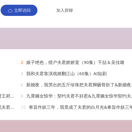
立即访问
加入群聊
2
娘子绝色，猎户夫君娇娇宠（90集）千喆＆吴佳璐
4
我和夫君靠演戏掀翻江山（60集）AI短剧
6
新婚夜，我哭出的五斤珍珠把夫君脚砸骨折了&新婚夜我哭出的五斤珍珠把夫君脚砸骨折了（50集）AI短剧
30集）
8
九霄嫡女惊华：契约夫君不好惹&九霄嫡女惊华契约夫君不好惹（105集）AI短剧
AI短剧
10
奉旨作妖三年，我竟成了夫君的白月光&奉旨作妖三年我竟成了夫君的白月光（40集）AI短