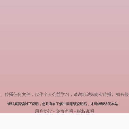
任何文件，仅作个人公益学习，请勿非法&商业传播。如有侵权，请联系(
请认真阅读以下说明，您只有在了解并同意该说明后，才可继续访问本站。
用户协议
-
免责声明
-
版权说明
© 2024 热剧搜索 Powered by rejusou.com
网站地图