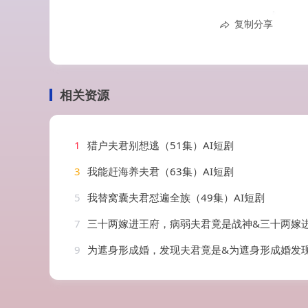
复制分享
相关资源
1
猎户夫君别想逃（51集）AI短剧
3
我能赶海养夫君（63集）AI短剧
5
我替窝囊夫君怼遍全族（49集）AI短剧
7
三十两嫁进王府，病弱夫君竟是战神&三十两嫁进王府病弱夫君竟是战神（
9
为遮身形成婚，发现夫君竟是&为遮身形成婚发现夫君竟是（82集）