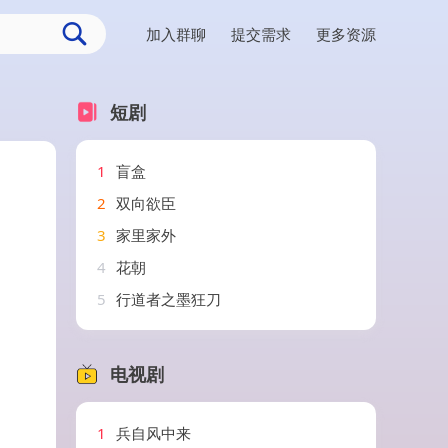
加入群聊
提交需求
更多资源
短剧
1
盲盒
2
双向欲臣
3
家里家外
4
花朝
5
行道者之墨狂刀
电视剧
1
兵自风中来