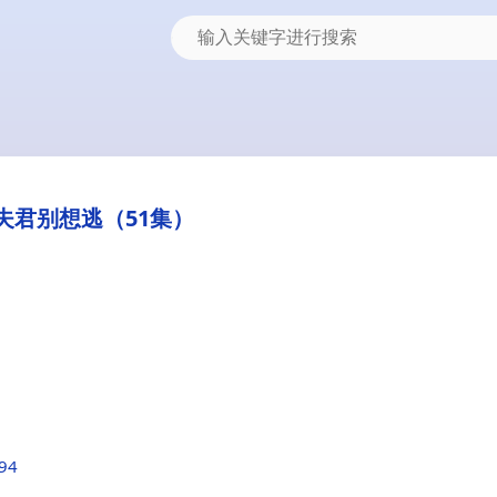
夫君别想逃（51集）
f94