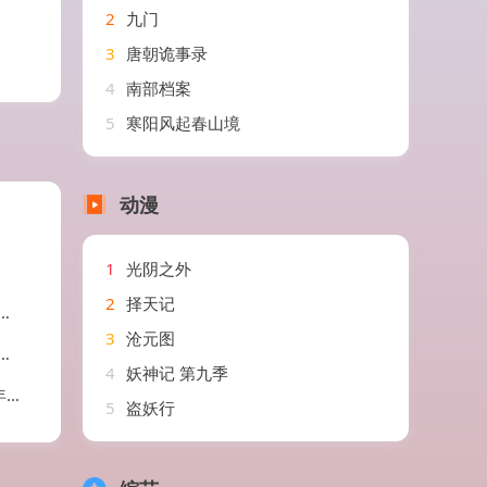
2
九门
3
唐朝诡事录
4
南部档案
5
寒阳风起春山境
动漫
1
光阴之外
2
择天记
3
沧元图
4
妖神记 第九季
剧
5
盗妖行