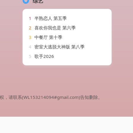
综艺
1
半熟恋人 第五季
2
喜欢你我也是 第六季
3
中餐厅 第十季
4
密室大逃脱大神版 第八季
5
歌手2026
WL153214094#gmail.com)告知删除。