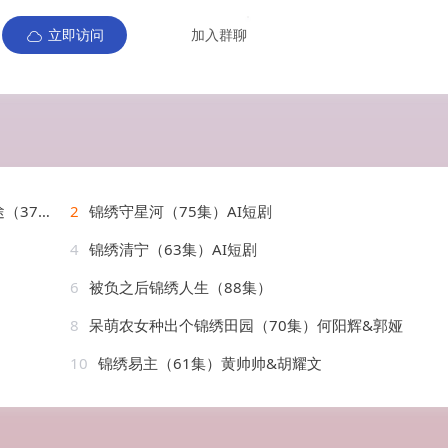
立即访问
加入群聊
AI短剧
2
锦绣守星河（75集）AI短剧
4
锦绣清宁（63集）AI短剧
6
被负之后锦绣人生（88集）
8
呆萌农女种出个锦绣田园（70集）何阳辉&郭娅
10
锦绣易主（61集）黄帅帅&胡耀文