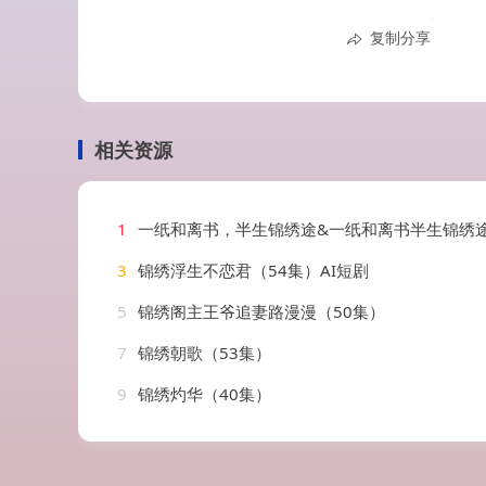
复制分享
相关资源
1
一纸和离书，半生锦绣途&一纸和离书半生锦绣途（37集）
3
锦绣浮生不恋君（54集）AI短剧
5
锦绣阁主王爷追妻路漫漫（50集）
7
锦绣朝歌（53集）
9
锦绣灼华（40集）