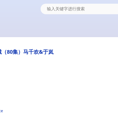
（80集）马千欢&于岚
ce