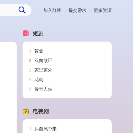
加入群聊
提交需求
更多资源
短剧
1
盲盒
2
双向欲臣
3
家里家外
4
花朝
5
传奇人生
电视剧
1
兵自风中来