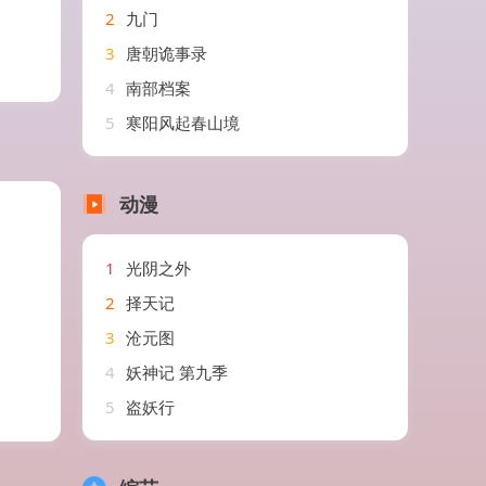
2
九门
3
唐朝诡事录
4
南部档案
5
寒阳风起春山境
动漫
1
光阴之外
2
择天记
3
沧元图
4
妖神记 第九季
5
盗妖行