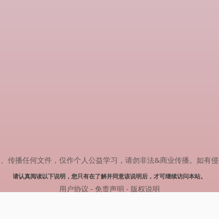
任何文件，仅作个人公益学习，请勿非法&商业传播。如有侵权，请联系(
请认真阅读以下说明，您只有在了解并同意该说明后，才可继续访问本站。
用户协议
-
免责声明
-
版权说明
© 2024 热剧搜索 Powered by rejusou.com
网站地图