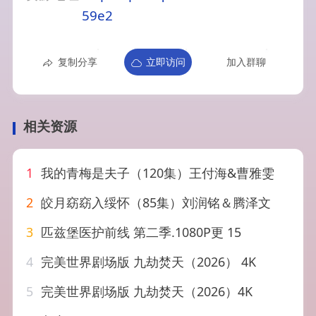
59e2
复制分享
立即访问
加入群聊
相关资源
1
我的青梅是夫子（120集）王付海&曹雅雯
2
皎月窈窈入绥怀（85集）刘润铭＆腾泽文
3
匹兹堡医护前线 第二季.1080P更 15
4
完美世界剧场版 九劫焚天（2026） 4K
5
完美世界剧场版 九劫焚天（2026）4K