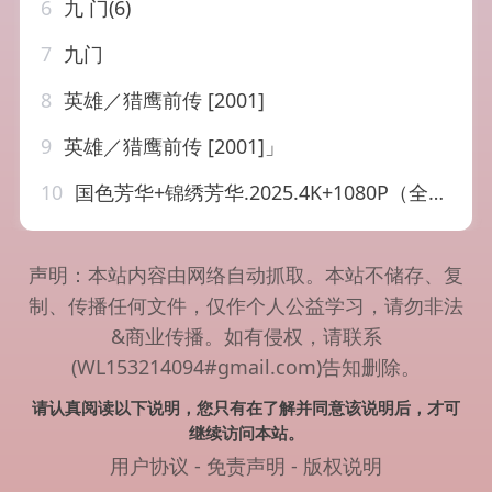
6
九 门(6)
7
九门
8
英雄／猎鹰前传 [2001]
9
英雄／猎鹰前传 [2001]」
10
国色芳华+锦绣芳华.2025.4K+1080P（全32+24集）国语中字
声明：本站内容由网络自动抓取。本站不储存、复
制、传播任何文件，仅作个人公益学习，请勿非法
&商业传播。如有侵权，请联系
(WL153214094#gmail.com)告知删除。
请认真阅读以下说明，您只有在了解并同意该说明后，才可
继续访问本站。
用户协议
-
免责声明
-
版权说明