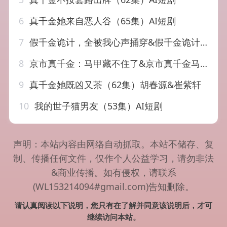
6
真千金她来自恶人谷（65集）AI短剧
7
假千金诡计，全被我心声捅穿&假千金诡计全被我心声捅穿（52集）AI短剧
8
京市真千金：马甲藏不住了&京市真千金马甲藏不住了（66集）AI短剧
9
真千金她既凶又茶（62集）胡春源&崔紫轩
10
我的世子猫男友（53集）AI短剧
声明：本站内容由网络自动抓取。本站不储存、复
制、传播任何文件，仅作个人公益学习，请勿非法
&商业传播。如有侵权，请联系
(WL153214094#gmail.com)告知删除。
请认真阅读以下说明，您只有在了解并同意该说明后，才可
继续访问本站。