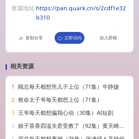
资源地址
https://pan.quark.cn/s/2cdf1e32
b310
复制分享
立即访问
加入群聊
相关资源
1
顾总每天都想凭儿子上位（71集）牛静婕
2
救命太子爷每天都想上位（71集）
3
王爷每天都想骗我心动（30集）AI短剧
4
娘子茶香四溢夫君受教了（92集）黄天崎&汪海敏
5
厉总每天都想离婚（75集）张净硕＆高铭屿