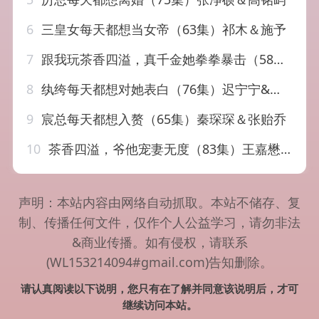
6
三皇女每天都想当女帝（63集）祁木＆施予
7
跟我玩茶香四溢，真千金她拳拳暴击（58集）姜竣瀚＆何田田
8
纨绔每天都想对她表白（76集）迟宁宁&张力壬
9
宸总每天都想入赘（65集）秦琛琛＆张贻乔
10
茶香四溢，爷他宠妻无度（83集）王嘉懋＆李十七
声明：本站内容由网络自动抓取。本站不储存、复
制、传播任何文件，仅作个人公益学习，请勿非法
&商业传播。如有侵权，请联系
(WL153214094#gmail.com)告知删除。
请认真阅读以下说明，您只有在了解并同意该说明后，才可
继续访问本站。