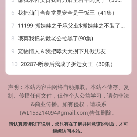
6
我把仙门当食堂灵宠全是干饭王（41集）
7
11199-抓娃娃之子承父业$抓娃娃之不装了，全村跟我摊牌了（60集）李艺璇
8
哦莫我把总裁老公拉黑了(90集)
9
宠物情人＆我把哮天犬拐下凡做男友
10
20287-断亲后我成了拆迁女王（30集）
声明：本站内容由网络自动抓取。本站不储存、复
制、传播任何文件，仅作个人公益学习，请勿非法
&商业传播。如有侵权，请联系
(WL153214094#gmail.com)告知删除。
请认真阅读以下说明，您只有在了解并同意该说明后，才可
继续访问本站。