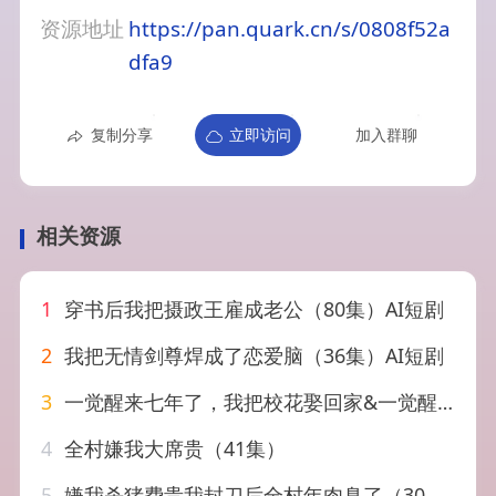
资源地址
https://pan.quark.cn/s/0808f52a
dfa9
复制分享
立即访问
加入群聊
相关资源
1
穿书后我把摄政王雇成老公（80集）AI短剧
2
我把无情剑尊焊成了恋爱脑（36集）AI短剧
3
一觉醒来七年了，我把校花娶回家&一觉醒来七年了我把校花娶回家（80集）刘瀚阳&乔钰
4
全村嫌我大席贵（41集）
5
嫌我杀猪费贵我封刀后全村年肉臭了（30集）