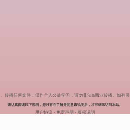
任何文件，仅作个人公益学习，请勿非法&商业传播。如有侵权，请联系(
请认真阅读以下说明，您只有在了解并同意该说明后，才可继续访问本站。
用户协议
-
免责声明
-
版权说明
© 2024 热剧搜索 Powered by rejusou.com
网站地图