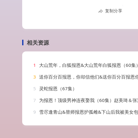
复制分享
相关资源
1
大山荒年，白狐报恩&大山荒年白狐报恩（60集）
3
送你百分百报恩，你却信他们&送你百分百报恩你却信他们（83集）郭茗苑
5
灵蛇报恩（67集）
7
为报恩！顶级男神连夜娶我（60集）赵美琦＆张宸硕
9
雪尽逢青山&替师报恩护孤雌&下山后我被美女包围了（