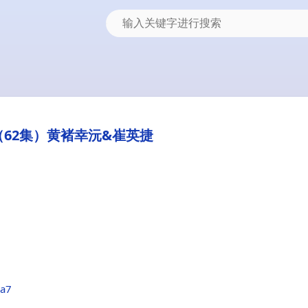
62集）黄褚幸沅&崔英捷
da7