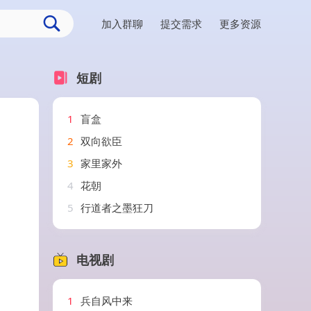
加入群聊
提交需求
更多资源
短剧
1
盲盒
2
双向欲臣
3
家里家外
4
花朝
5
行道者之墨狂刀
电视剧
1
兵自风中来