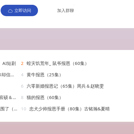
立即访问
加入群聊
AI短剧
2
蝗灾饥荒年_ 鼠爷报恩（60集）
&项宇航
4
黄牛报恩（25集）
6
六零新婚报恩记（65集）周兵＆赵晓雯
＆车婷婷
8
猫的报恩（60集）
97集）
10
忠犬少帅报恩手册（80集）古铭瀚&夏晴