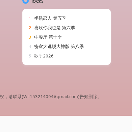
综艺
1
半熟恋人 第五季
2
喜欢你我也是 第六季
3
中餐厅 第十季
4
密室大逃脱大神版 第八季
5
歌手2026
WL153214094#gmail.com)告知删除。