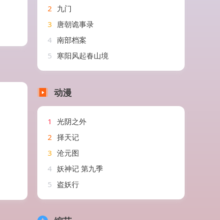
2
九门
3
唐朝诡事录
4
南部档案
5
寒阳风起春山境
动漫
1
光阴之外
2
择天记
3
沧元图
4
妖神记 第九季
5
盗妖行