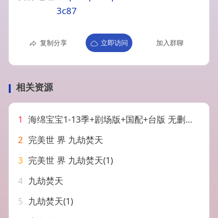
3c87
复制分享
立即访问
加入群聊
相关资源
1
海绵宝宝1-13季+剧场版+国配+台版 无删减版 720P中字
2
完美世 界 九劫焚天
3
完美世 界 九劫焚天(1)
4
九劫焚天
5
九劫焚天(1)