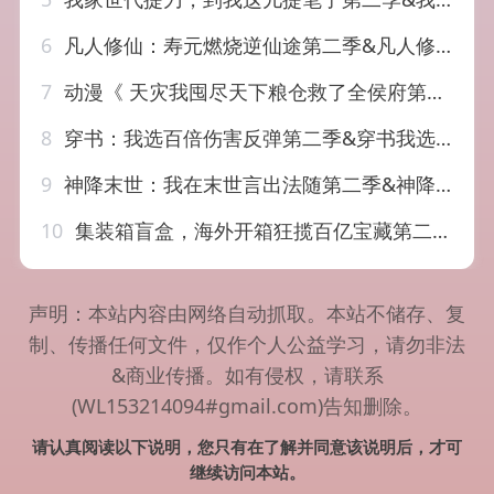
6
凡人修仙：寿元燃烧逆仙途第二季&凡人修仙寿元燃烧逆仙途第二季（66集）AI短剧
7
动漫《 天灾我囤尽天下粮仓救了全侯府第二季（72集）
8
穿书：我选百倍伤害反弹第二季&穿书我选百倍伤害反弹第二季（21集）AI短剧
9
神降末世：我在末世言出法随第二季&神降末世我在末世言出法随第二季（100集）AI短剧
10
集装箱盲盒，海外开箱狂揽百亿宝藏第二季&集装箱盲盒海外开箱狂揽百亿宝藏第二季（61集）AI短剧
声明：本站内容由网络自动抓取。本站不储存、复
制、传播任何文件，仅作个人公益学习，请勿非法
&商业传播。如有侵权，请联系
(WL153214094#gmail.com)告知删除。
请认真阅读以下说明，您只有在了解并同意该说明后，才可
继续访问本站。