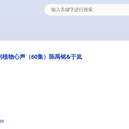
听到植物心声（60集）陈禹铭&于岚
d8