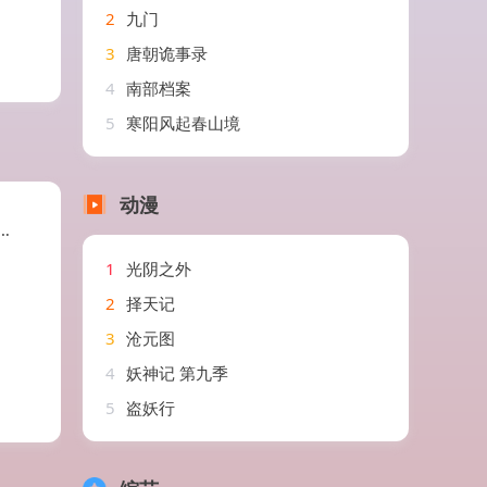
2
九门
3
唐朝诡事录
4
南部档案
5
寒阳风起春山境
动漫
1
光阴之外
2
择天记
3
沧元图
4
妖神记 第九季
5
盗妖行