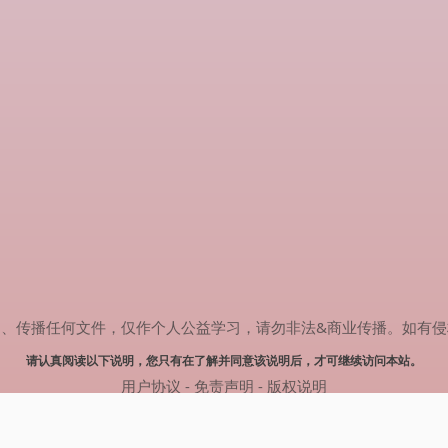
任何文件，仅作个人公益学习，请勿非法&商业传播。如有侵权，请联系(
请认真阅读以下说明，您只有在了解并同意该说明后，才可继续访问本站。
用户协议
-
免责声明
-
版权说明
© 2024 热剧搜索 Powered by rejusou.com
网站地图