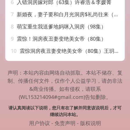
6
入错洞房嫁对郎（63集）许睿浩＆李媛菁
7
新婚夜，妻子要和白月光洞房$礼尚往来（30集）
8
萌宝重生我送爹地妈咪入洞房（98集）
9
震惊！洞房夜丑妻变绝美女帝（80集）
10
震惊洞房夜丑妻变绝美女帝（80集）王玥伊
声明：本站内容由网络自动抓取。本站不储存、复
制、传播任何文件，仅作个人公益学习，请勿非法
&商业传播。如有侵权，请联系
(WL153214094#gmail.com)告知删除。
请认真阅读以下说明，您只有在了解并同意该说明后，才可
继续访问本站。
用户协议
-
免责声明
-
版权说明