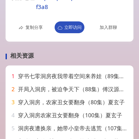
f3a8
复制分享
立即访问
加入群聊
相关资源
1
穿书七零洞房夜我带着空间来养娃（89集）杨欢&张灿
2
开局入洞房，被迫争天下（88集）傅汉源＆姜熙饶
3
穿入洞房，农家丑女要翻身（80集）夏玄子
4
穿入洞房农家丑女要翻身（100集）夏玄子
5
洞房夜遭换亲，她带小皇帝去逃荒（107集）王千硕＆王初伊