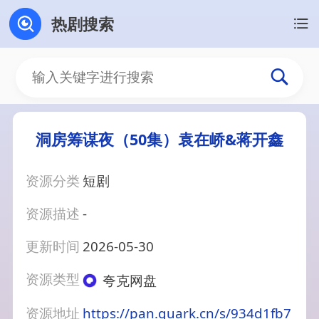
热剧搜索
洞房筹谋夜（50集）袁在峤&蒋开鑫
资源分类
短剧
资源描述
-
更新时间
2026-05-30
资源类型
夸克网盘
资源地址
https://pan.quark.cn/s/934d1fb7